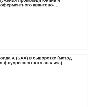
ружения прокальцитонина и
ноферментного квантово-
оида A (SAA) в сыворотке (метод
о-флуоресцентного анализа)