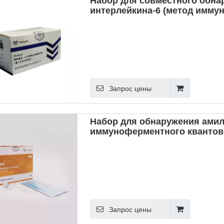
Набор для совместного обна
интерлейкина-6 (метод имму
флуоресцентного анализа)
Запрос цены
Набор для обнаружения амил
иммуноферментного квантов
Запрос цены