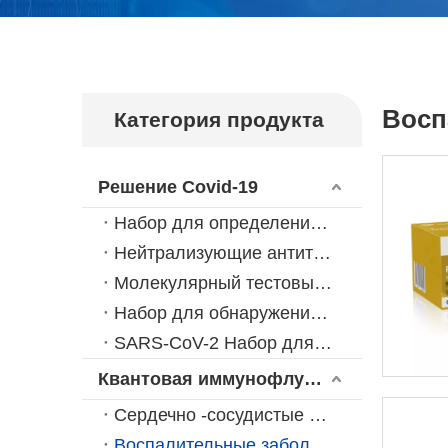
Восп
Категория продукта
Решение Covid-19
Набор для определения IgG / IgM 2019-nCoV
Нейтрализующие антитела против SARS-CoV-2 (набор для ELISA)
Молекулярный тестовый раствор для обнаружения нуклеиновых кислот SARS-CoV-2
Набор для обнаружения антигена SARS-CoV-2
SARS-CoV-2 Набор для определения IgG белка RBD
Квантовая иммунофлуоресцентная платформа
Сердечно -сосудистые заболевания
Воспалительные заболевания