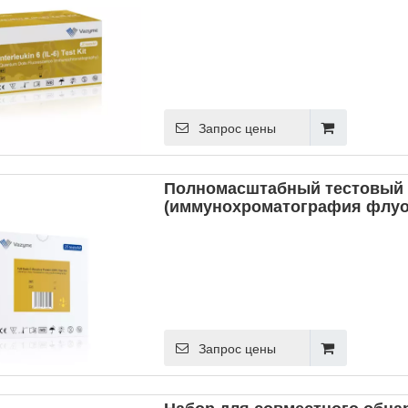
Запрос цены
Полномасштабный тестовый к
(иммунохроматография флуо
Запрос цены