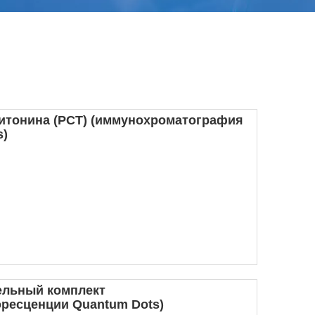
итонина (PCT) (иммунохроматография
s)
тельный комплект
ресценции Quantum Dots)