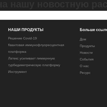
на нашу новостную ра
НАШИ ПРОДУКТЫ
Больше ссыл
Решение Covid-19
Дом
Квантовая иммунофлуоресцентная
Продукты
платформа
Новости
Латекс усиливает лиммунную
События
турбидиметрическую платформу
О нас
Инструмент
Ресурс