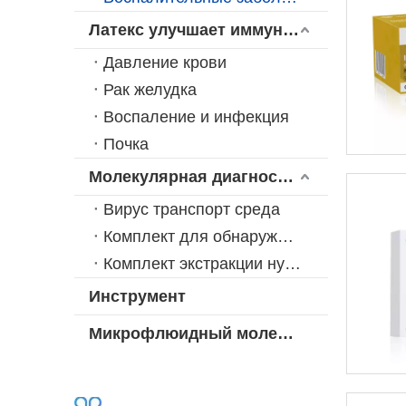
Латекс улучшает иммунную турбидиметрическую платформу
Давление крови
Рак желудка
Воспаление и инфекция
Почка
Молекулярная диагностика
Вирус транспорт среда
Комплект для обнаружения
Комплект экстракции нуклеиновой кислоты
Инструмент
Микрофлюидный молекулярный серия растворов POCT