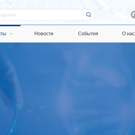
кты
Новости
События
О нас