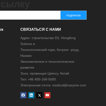
ссылку
подписка
ок
СВЯЗАТЬСЯ С НАМИ
Адрес: строительство D2, Hongfeng
Science и
Технологический парк, Кечуанг -роуд,
Нанкин
Экономическое и технологическое
развитие
Зона, провинция Цзянсу, Китай
Тел: +86 400-168-5000
Электронная почта: medical@vazyme.com