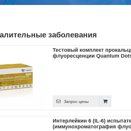
алительные заболевания
Тестовый комплект прокальц
флуоресценции Quantum Dot
Запрос цены
Интерлейкин 6 (IL-6) испыта
(иммунохроматография флуо