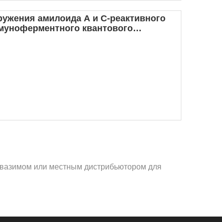
ружения амилоида А и С-реактивного
ммуноферментного квантового
 с вазимом или местным дистрибьютором для