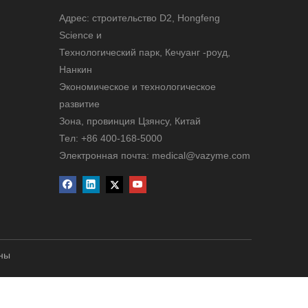
Адрес: строительство D2, Hongfeng
Science и
Технологический парк, Кечуанг -роуд,
Нанкин
Экономическое и технологическое
развитие
Зона, провинция Цзянсу, Китай
Тел: +86 400-168-5000
Электронная почта: medical@vazyme.com
ены