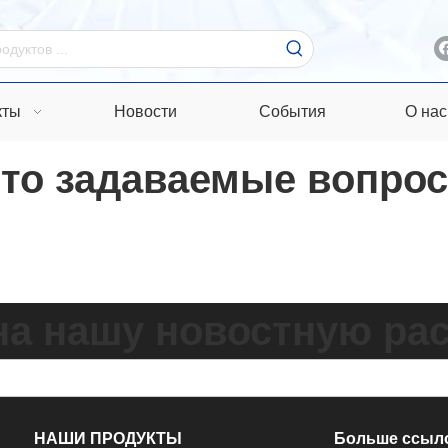
кты
Новости
События
О нас
сто задаваемые вопро
на нашу новостную ра
НАШИ ПРОДУКТЫ
Больше ссыл