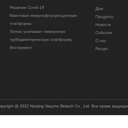
Решение Covid-19
Дом
Квантовая иммунофлуоресцентная
Продукты
платформа
Новости
Латекс усиливает лиммунную
События
турбидиметрическую платформу
О нас
Инструмент
Ресурс
pyright @ 2022 Nanjing Vazyme Biotech Co., Ltd. Все права защищ