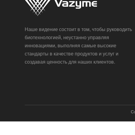
Наше видение состоит в том, чтобы руководить
биотехнологией, неустанно управляя
инновациями, выполняя самые высокие
стандарты в качестве продуктов и услуг и
создавая ценность для наших клиентов.
Co