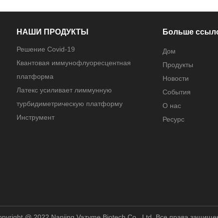
НАШИ ПРОДУКТЫ
Больше ссыл
Решение Covid-19
Дом
Квантовая иммунофлуоресцентная
Продукты
платформа
Новости
Латекс усиливает лиммунную
События
турбидиметрическую платформу
О нас
Инструмент
Ресурс
pyright @ 2022 Nanjing Vazyme Biotech Co., Ltd. Все права защищ