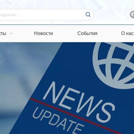
кты
Новости
События
О нас