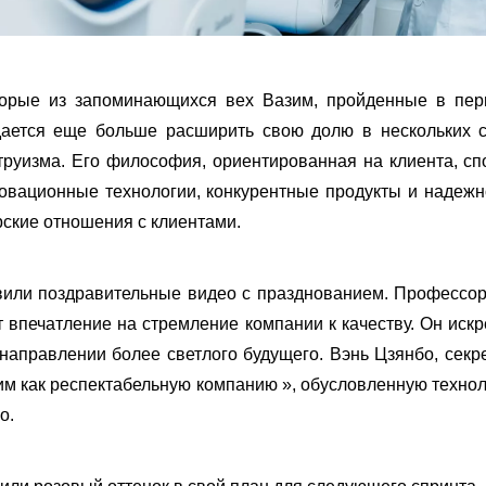
торые из запоминающихся вех Вазим, пройденные в перв
ается еще больше расширить свою долю в нескольких с
труизма. Его философия, ориентированная на клиента, сп
новационные технологии, конкурентные продукты и надеж
ские отношения с клиентами.
вили поздравительные видео с празднованием. Профессор
т впечатление на стремление компании к качеству. Он искр
направлении более светлого будущего. Вэнь Цзянбо, сек
зим как респектабельную компанию », обусловленную техно
о.