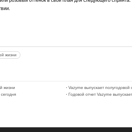
ли розовый оттенок в свой план для следующего спринта. 
твии.
ей жизни
ей жизни
Vazyme выпускает полугодовой о
 сегодня