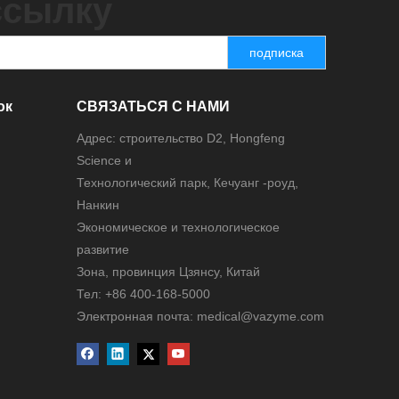
ссылку
подписка
ок
СВЯЗАТЬСЯ С НАМИ
Адрес: строительство D2, Hongfeng
Science и
Технологический парк, Кечуанг -роуд,
Нанкин
Экономическое и технологическое
развитие
Зона, провинция Цзянсу, Китай
Тел: +86 400-168-5000
Электронная почта: medical@vazyme.com