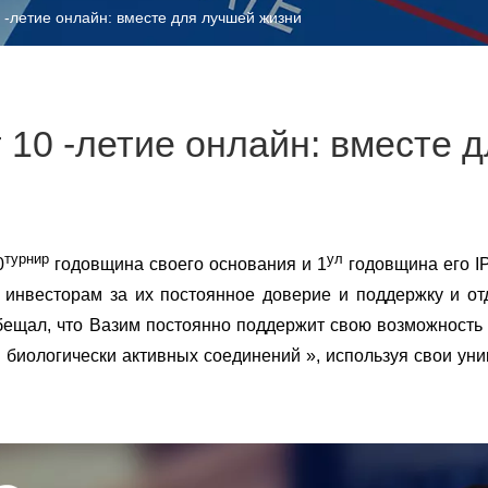
 -летие онлайн: вместе для лучшей жизни
 10 -летие онлайн: вместе 
турнир
ул
0
годовщина своего основания и 1
годовщина его I
 инвесторам за их постоянное доверие и поддержку и о
обещал, что Вазим постоянно поддержит свою возможность
 биологически активных соединений », используя свои ун