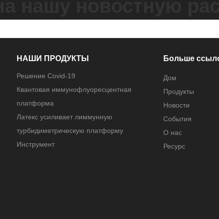
на нашу новостную ра
НАШИ ПРОДУКТЫ
Больше ссыл
Решение Covid-19
Дом
Квантовая иммунофлуоресцентная
Продукты
платформа
Новости
Латекс усиливает лиммунную
События
турбидиметрическую платформу
О нас
Инструмент
Ресурс