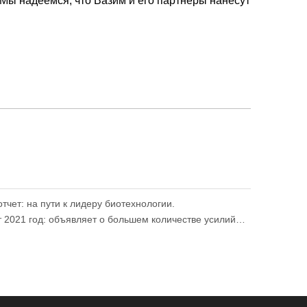
Мы надеемся, что Вазим и его партнеры нанесут
тчет: на пути к лидеру биотехнологии.
Годовой отчет Vazyme выпускает 2021 год: объявляет о большем количестве усилий в области технологических инноваций и вместе с партнерами для лучшего будущего