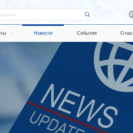
кты
Новости
События
О нас